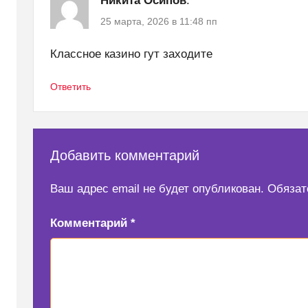
Никита Осипов
:
25 марта, 2026 в 11:48 пп
Классное казино гут заходите
Ответить
Добавить комментарий
Ваш адрес email не будет опубликован.
Обязат
Комментарий
*