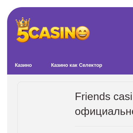
Перейти
к
содержимому
Ищете
Зеркало
рабочее
Казино
зеркало
Казино как Селектор
Selector
Selector
Casino
Casino
или
Friends cas
похожие
и
надежные
официальн
площадки?
похожие
На
нашем