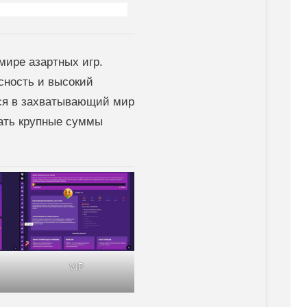
мире азартных игр.
сность и высокий
ться в захватывающий мир
рать крупные суммы
VIP