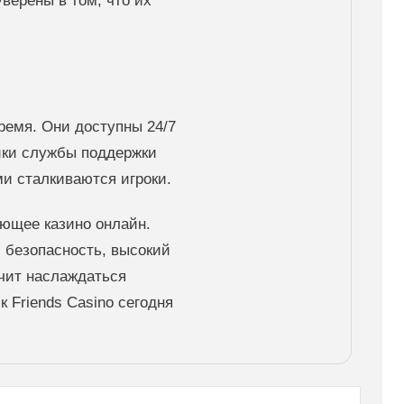
уверены в том, что их
время. Они доступны 24/7
ики службы поддержки
и сталкиваются игроки.
ающее казино онлайн.
, безопасность, высокий
ачит наслаждаться
 Friends Casino сегодня