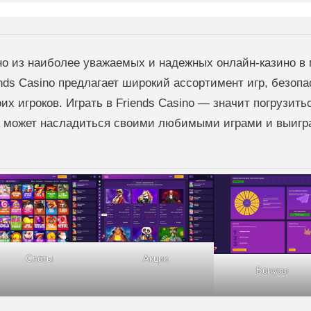
дно из наиболее уважаемых и надежных онлайн-казино в 
ds Casino предлагает широкий ассортимент игр, безопа
их игроков. Играть в Friends Casino — значит погрузи
ок может насладиться своими любимыми играми и выиг
Слоты
Акции
Бонусы