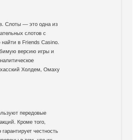
в. Слоты — это одна из
кательных слотов с
найти в Friends Casino.
юбимую версию игры и
аналитическое
ехасский Холдем, Омаху
пользуют передовые
кций. Кроме того,
 гарантирует честность