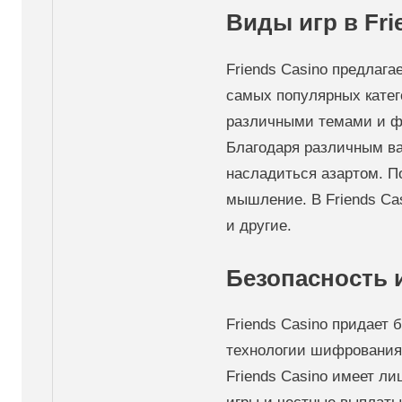
Виды игр в Fri
Friends Casino предлаг
самых популярных катего
различными темами и фу
Благодаря различным ва
насладиться азартом. По
мышление. В Friends Ca
и другие.
Безопасность 
Friends Casino придает
технологии шифрования 
Friends Casino имеет л