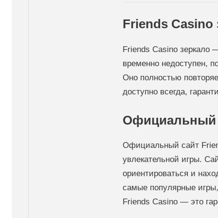
Friends Casino
Friends Casino зеркало
временно недоступен, п
Оно полностью повторяет
доступно всегда, гаран
Официальный с
Официальный сайт Friend
увлекательной игры. Са
ориентироваться и нахо
самые популярные игры, 
Friends Casino — это г