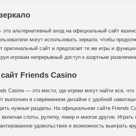
 зеркало
 — это альтернативный вход на официальный сайт казино
ользователи могут использовать зеркало, чтобы продолж
 оригинальный сайт и предлагает те же игры и функции.
тируя игрокам непрерывный доступ к азартным развлечен
айт Friends Casino
s Casino — это место, где игроки могут найти все, что
йт выполнен в современном дизайне с удобной навигацие
дить нужные разделы. На официальном сайте Friends C
включая слоты, рулетку, покер и многое другое. Играт
арантированное удовольствие и возможность выиграть кр