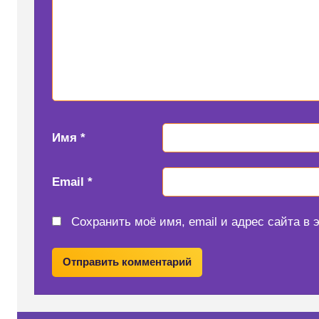
Имя
*
Email
*
Сохранить моё имя, email и адрес сайта в