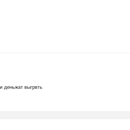
и деньжат выгрвть