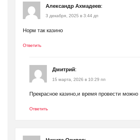
Александр Ахмадеев
:
3 декабря, 2025 в 3:44 дп
Норм так казино
Ответить
Дмитрий
:
15 марта, 2026 в 10:29 пп
Прекрасное казино,и время провести можно 
Ответить